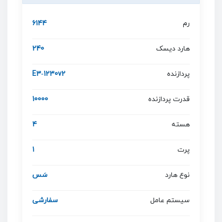
رم
6144
هارد دیسک
240
پردازنده
E3‐1230v2
قدرت پردازنده
10000
هسته
4
پرت
1
نوع هارد
سَس
سیستم عامل
سفارشی