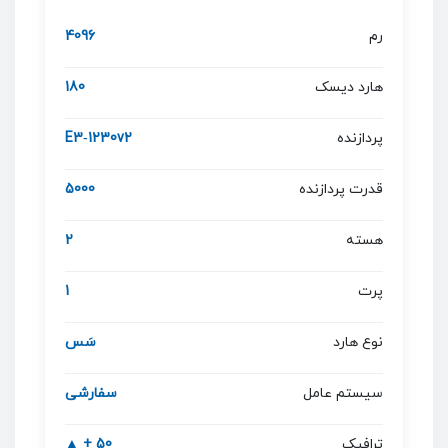
رم
4096
هارد دیسک
180
پردازنده
E3‐1230v2
قدرت پردازنده
5000
هسته
2
پرت
1
نوع هارد
سَس
سیستم عامل
سفارشی
ترافیک
50 + ▲