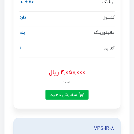
ترافیک
50 + ▲
کنسول
دارد
مانیتورینگ
بله
آی.پی
1
4,050,000 ریال
ماهانه
سفارش دهید
VPS-IR-8