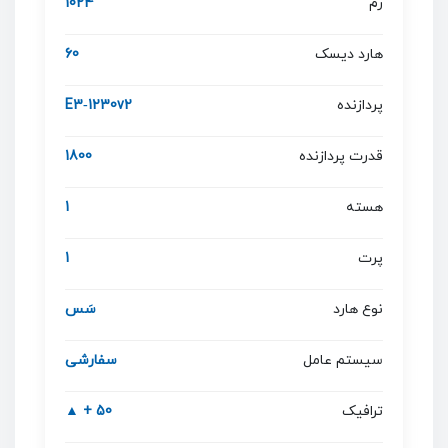
رم
1024
هارد دیسک
60
پردازنده
E3‐1230v2
قدرت پردازنده
1800
هسته
1
پرت
1
نوع هارد
سَس
سیستم عامل
سفارشی
ترافیک
50 + ▲