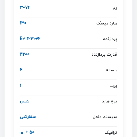
رم
3072
هارد دیسک
130
پردازنده
E3‐1230v2
قدرت پردازنده
4200
هسته
2
پرت
1
نوع هارد
سَس
سیستم عامل
سفارشی
ترافیک
50 + ▲