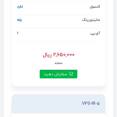
کنسول
دارد
مانیتورینگ
بله
آی.پی
1
2,650,000 ریال
ماهانه
سفارش دهید
VPS-IR-5