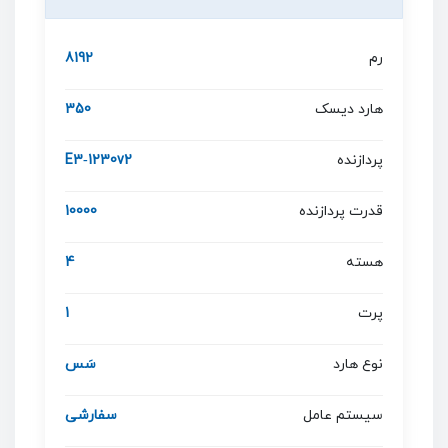
رم
8192
هارد دیسک
350
پردازنده
E3‐1230v2
قدرت پردازنده
10000
هسته
4
پرت
1
نوع هارد
سَس
سیستم عامل
سفارشی