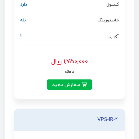
کنسول
دارد
مانیتورینگ
بله
آی.پی
1
1,750,000 ریال
ماهانه
سفارش دهید
VPS-IR-4