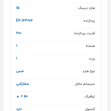
هارد دیسک
15
پردازنده
E3‐1230v2
قدرت پردازنده
600
هسته
1
پرت
1
نوع هارد
سَس
سیستم عامل
سفارشی
ترافیک
50 + ▲
کنسول
دارد