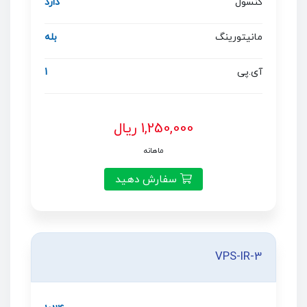
کنسول
دارد
مانیتورینگ
بله
آی.پی
1
1,250,000 ریال
ماهانه
سفارش دهید
VPS-IR-3