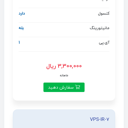
کنسول
دارد
مانیتورینگ
بله
آی.پی
1
3,300,000 ریال
ماهانه
سفارش دهید
VPS-IR-7