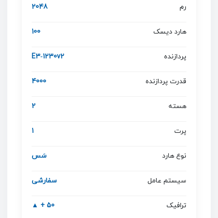
رم
2048
هارد دیسک
100
پردازنده
E3‐1230v2
قدرت پردازنده
4000
هسته
2
پرت
1
نوع هارد
سَس
سیستم عامل
سفارشی
ترافیک
50 + ▲