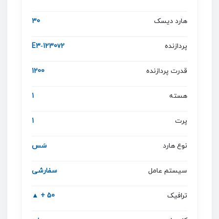
هارد دیسک
30
پردازنده
E3‐1230v2
قدرت پردازنده
1200
هسته
1
پرت
1
نوع هارد
سَس
سیستم عامل
سفارشی
ترافیک
50 + ▲