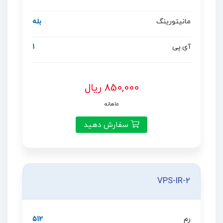
مانیتورینگ
بله
آی.پی
1
850,000 ریال
ماهانه
سفارش دهید
VPS-IR-2
رم
512