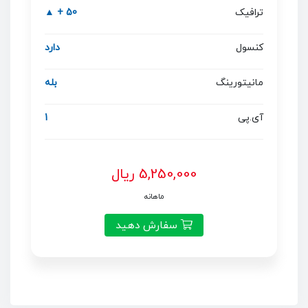
ترافیک
50 + ▲
کنسول
دارد
مانیتورینگ
بله
آی.پی
1
5,250,000 ریال
ماهانه
سفارش دهید