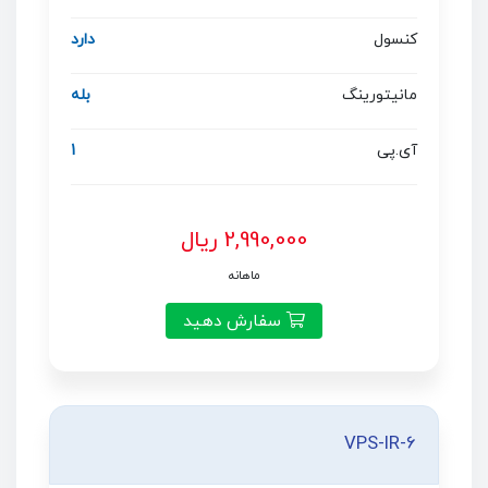
کنسول
دارد
مانیتورینگ
بله
آی.پی
1
2,990,000 ریال
ماهانه
سفارش دهید
VPS-IR-6