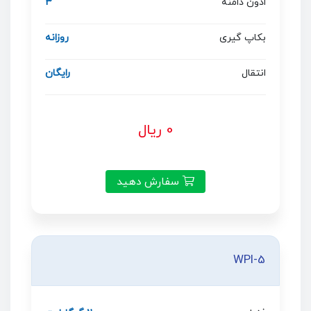
ادون دامنه
3
بکاپ گیری
روزانه
انتقال
رایگان
0 ریال
سفارش دهید
WPI-5