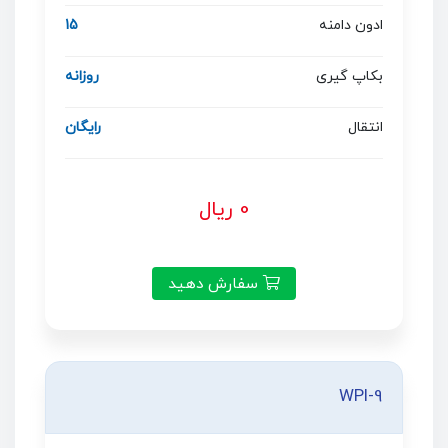
ادون دامنه
15
بکاپ گیری
روزانه
انتقال
رایگان
0 ریال
سفارش دهید
WPI-9