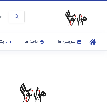
سرویس ها
دامنه ها
پشت