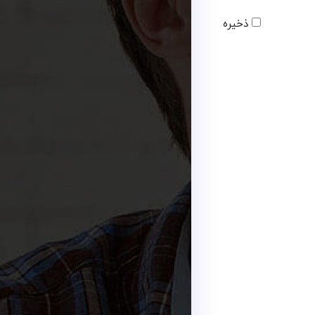
ذخیره