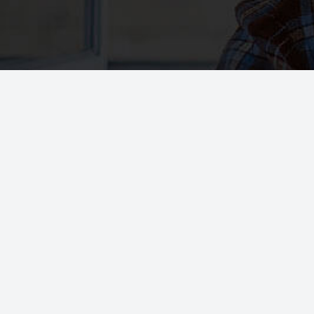
021 - 88704811
هفت روز هفته و ۲۴ ساعته